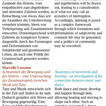
Zustände des Hörens, vom
and togetherness will be drawn
empathischen zum abgelenkten
out, leading to a consideration
und störenden Zuhören werden, in
of what we may call an
Betrachtung von etwas, dass wir
acoustics of interruption.
als Akustiken der Unterbrechung
Accordingly, listening is posed
verstehen könnten, Ideen von
as a complex framework
Verkörperung und Zusammensein
through which formations and
entworfen. Dementsprechend wird
deformations of subjectivity and
Zuhören als komplexes System
common life may be generated,
dargestellt, durch das Formungen
and a politics of community
und Deformationen von
may be reworked.
Subjektivität und gemeinsamem
Leben, als auch eine Politik der
Gemeinschaft generiert werden
könnte.
Marcello Lussana
Achtsamkeit der Bewegung und
Awareness of movement and
des Hörens – eine Untersuchung
hearing—an investigation of the
des Zusammenspiels zwischen
connection between music and
Musik und Tanz
dance
Tanz und Musik entwickeln sich
Both dance and music develop
in der Zeit und finden in ihr statt.
and happen through time,
Dadurch gestalten sich Hören und
allowing hearing and moving to
Bewegung gegenseitig. Eine
shape each other. Such an
Tanz- und Musikperformance
interplay can enrich a dance-