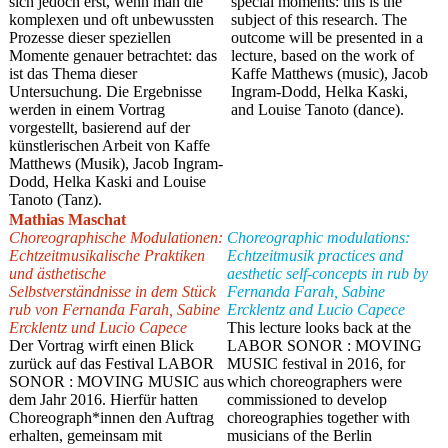
sich jedoch erst, wenn man die
special moments: this is the
komplexen und oft unbewussten
subject of this research. The
Prozesse dieser speziellen
outcome will be presented in a
Momente genauer betrachtet: das
lecture, based on the work of
ist das Thema dieser
Kaffe Matthews (music), Jacob
Untersuchung. Die Ergebnisse
Ingram-Dodd, Helka Kaski,
werden in einem Vortrag
and Louise Tanoto (dance).
vorgestellt, basierend auf der
künstlerischen Arbeit von Kaffe
Matthews (Musik), Jacob Ingram-
Dodd, Helka Kaski and Louise
Tanoto (Tanz).
Mathias Maschat
Choreographische Modulationen:
Choreographic modulations:
Echtzeitmusikalische Praktiken
Echtzeitmusik practices and
und ästhetische
aesthetic self-concepts in rub by
Selbstverständnisse in dem Stück
Fernanda Farah, Sabine
rub von Fernanda Farah, Sabine
Ercklentz and Lucio Capece
Ercklentz und Lucio Capece
This lecture looks back at the
Der Vortrag wirft einen Blick
LABOR SONOR : MOVING
zurück auf das Festival LABOR
MUSIC festival in 2016, for
SONOR : MOVING MUSIC aus
which choreographers were
dem Jahr 2016. Hierfür hatten
commissioned to develop
Choreograph*innen den Auftrag
choreographies together with
erhalten, gemeinsam mit
musicians of the Berlin