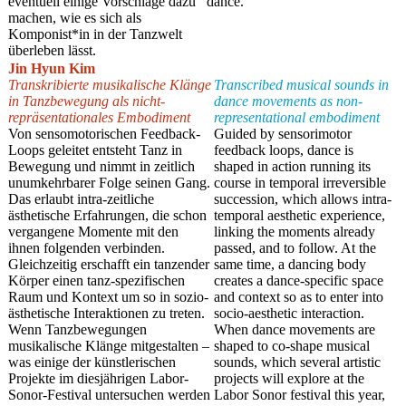
eventuell einige Vorschläge dazu
dance.
machen, wie es sich als
Komponist*in in der Tanzwelt
überleben lässt.
Jin Hyun Kim
Transkribierte musikalische Klänge
Transcribed musical sounds in
in Tanzbewegung als nicht-
dance movements as non-
repräsentationales Embodiment
representational embodiment
Von sensomotorischen Feedback-
Guided by sensorimotor
Loops geleitet entsteht Tanz in
feedback loops, dance is
Bewegung und nimmt in zeitlich
shaped in action running its
unumkehrbarer Folge seinen Gang.
course in temporal irreversible
Das erlaubt intra-zeitliche
succession, which allows intra-
ästhetische Erfahrungen, die schon
temporal aesthetic experience,
vergangene Momente mit den
linking the moments already
ihnen folgenden verbinden.
passed, and to follow. At the
Gleichzeitig erschafft ein tanzender
same time, a dancing body
Körper einen tanz-spezifischen
creates a dance-specific space
Raum und Kontext um so in sozio-
and context so as to enter into
ästhetische Interaktionen zu treten.
socio-aesthetic interaction.
Wenn Tanzbewegungen
When dance movements are
musikalische Klänge mitgestalten –
shaped to co-shape musical
was einige der künstlerischen
sounds, which several artistic
Projekte im diesjährigen Labor-
projects will explore at the
Sonor-Festival untersuchen werden
Labor Sonor festival this year,