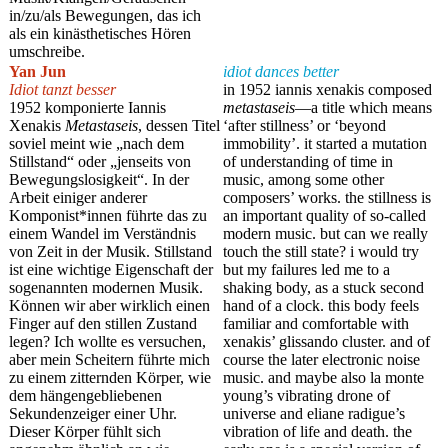
in/zu/als Bewegungen, das ich
als ein kinästhetisches Hören
umschreibe.
Yan Jun
idiot dances better
Idiot tanzt besser
in 1952
iannis xenakis
composed
1952 komponierte Iannis
metastaseis
—a title which means
Xenakis
Metastaseis
, dessen Titel
‘after stillness’ or ‘beyond
soviel meint wie „nach dem
immobility’. it started a mutation
Stillstand“ oder „jenseits von
of understanding of time in
Bewegungslosigkeit“. In der
music, among some other
Arbeit einiger anderer
composers’ works. the stillness is
Komponist*innen führte das zu
an important quality of so-called
einem Wandel im Verständnis
modern music. but can we really
von Zeit in der Musik. Stillstand
touch the still state?
i
would try
ist eine wichtige Eigenschaft der
but my failures led me to a
sogenannten modernen Musik.
shaking body,
as
a stuck second
Können wir aber wirklich einen
hand of a clock. this body feels
Finger auf den stillen Zustand
familiar and comfortable with
legen? Ich wollte es versuchen,
xenakis
’ glissando cluster. and of
aber mein Scheitern führte mich
course the later electronic noise
zu einem zitternden Körper, wie
music. and maybe also la monte
dem hängengebliebenen
young’s vibrating drone of
Sekundenzeiger einer Uhr.
universe
and
eliane radigue’s
Dieser Körper fühlt sich
vibration of life and death. the