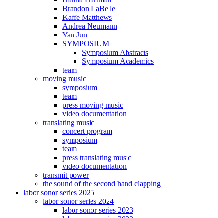
Brandon LaBelle
Kaffe Matthews
Andrea Neumann
Yan Jun
SYMPOSIUM
Symposium Abstracts
Symposium Academics
team
moving music
symposium
team
press moving music
video documentation
translating music
concert program
symposium
team
press translating music
video documentation
transmit power
the sound of the second hand clapping
labor sonor series 2025
labor sonor series 2024
labor sonor series 2023