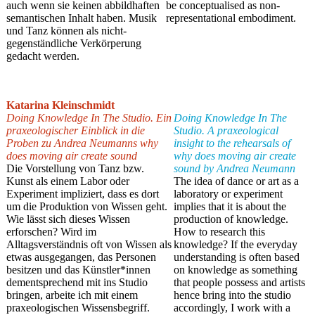
auch wenn sie keinen abbildhaften
be conceptualised as non-
semantischen Inhalt haben. Musik
representational embodiment.
und Tanz können als nicht-
gegenständliche Verkörperung
gedacht werden.
Katarina Kleinschmi
dt
Doing Knowledge In The Studio. Ein
Doing Knowledge In The
praxeologischer Einblick in die
Studio. A praxeological
Proben zu Andrea Neumanns why
insight to the rehearsals of
does moving air create sound
why does moving air create
Die Vorstellung von Tanz bzw.
sound by Andrea Neumann
Kunst als einem Labor oder
The idea of dance or art as a
Experiment impliziert, dass es dort
laboratory or experiment
um die Produktion von Wissen geht.
implies that it is about the
Wie lässt sich dieses Wissen
production of knowledge.
erforschen? Wird im
How to research this
Alltagsverständnis oft von Wissen als
knowledge? If the everyday
etwas ausgegangen, das Personen
understanding is often based
besitzen und das Künstler*innen
on knowledge as something
dementsprechend mit ins Studio
that people possess and artists
bringen, arbeite ich mit einem
hence bring into the studio
praxeologischen Wissensbegriff.
accordingly, I work with a