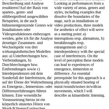
Beschreibung und Analyse
Looking at performances from a
resultieren?Auf der Basis von
wide variety of areas, genres and
sparten-, genre- und
styles, including examples that
stilübergreifend ausgewählten
dissolve the boundaries of the
Beispielen, in die auch
stage, such as installations or
bühnenentgrenzende Genres wie
video productions, three models
Installationen oder
for aesthetics of effect will serve
Videoproduktionen einbezogen
as a starting point: a)
werden, gehe ich für die Analyse
interruptions resp. alienations, b)
derartiger Zusammen- und
breakthroughs resp.
Wechselspiele von drei
estrangements and c)
wirkungsästhetischen Modellen
interdependency with the special
aus: a) Unterbrechungen bzw.
case of interferences. On the
Verfremdungen, b)
level of perception these models
Durchbrechungen bzw.
can lead to experiences of
Entfremdungen sowie c)
emergence, immersion or
Interdependenzen mit dem
difference. An essential
Sonderfall der Interferenzen, die
prerequisite for this approach is a
auf der Ebene der Wahrnehmung
physically situated hearing of
zu Emergenz-, Immersions- oder
music/sounds/noises in/with/as
Differenzerfahrungen führen
movements, which I will
können. Eine wesentliche
describe as kinaesthetic listening.
Voraussetzung hierzu ist ein
körperlich situiertes Hören von
Musik/Klängen/Geräuschen