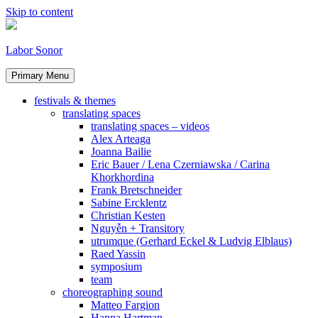
Skip to content
Labor Sonor
Primary Menu
festivals & themes
translating spaces
translating spaces – videos
Alex Arteaga
Joanna Bailie
Eric Bauer / Lena Czerniawska / Carina
Khorkhordina
Frank Bretschneider
Sabine Ercklentz
Christian Kesten
Nguyễn + Transitory
utrumque (Gerhard Eckel & Ludvig Elblaus)
Raed Yassin
symposium
team
choreographing sound
Matteo Fargion
Hanna Hartman