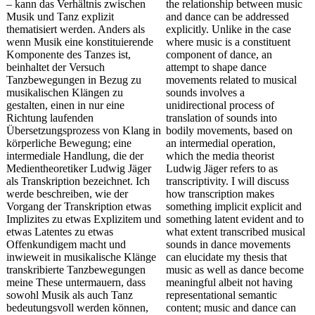
– kann das Verhältnis zwischen
the relationship between music
Musik und Tanz explizit
and dance can be addressed
thematisiert werden. Anders als
explicitly. Unlike in the case
wenn Musik eine konstituierende
where music is a constituent
Komponente des Tanzes ist,
component of dance, an
beinhaltet der Versuch
attempt to shape dance
Tanzbewegungen in Bezug zu
movements related to musical
musikalischen Klängen zu
sounds involves a
gestalten, einen in nur eine
unidirectional process of
Richtung laufenden
translation of sounds into
Übersetzungsprozess von Klang in
bodily movements, based on
körperliche Bewegung; eine
an intermedial operation,
intermediale Handlung, die der
which the media theorist
Medientheoretiker Ludwig Jäger
Ludwig Jäger refers to as
als Transkription bezeichnet. Ich
transcriptivity. I will discuss
werde beschreiben, wie der
how transcription makes
Vorgang der Transkription etwas
something implicit explicit and
Implizites zu etwas Explizitem und
something latent evident and to
etwas Latentes zu etwas
what extent transcribed musical
Offenkundigem macht und
sounds in dance movements
inwieweit in musikalische Klänge
can elucidate my thesis that
transkribierte Tanzbewegungen
music as well as dance become
meine These untermauern, dass
meaningful albeit not having
sowohl Musik als auch Tanz
representational semantic
bedeutungsvoll werden können,
content; music and dance can