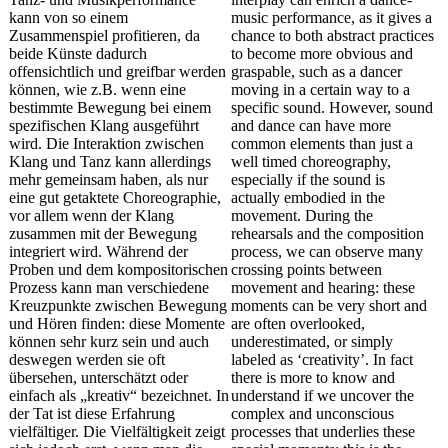
kann von so einem
music performance, as it gives a
Zusammenspiel profitieren, da
chance to both abstract practices
beide Künste dadurch
to become more obvious and
offensichtlich und greifbar werden
graspable, such as a dancer
können, wie z.B. wenn eine
moving in a certain way to a
bestimmte Bewegung bei einem
specific sound. However, sound
spezifischen Klang ausgeführt
and dance can have more
wird. Die Interaktion zwischen
common elements than just a
Klang und Tanz kann allerdings
well timed choreography,
mehr gemeinsam haben, als nur
especially if the sound is
eine gut getaktete Choreographie,
actually embodied in the
vor allem wenn der Klang
movement. During the
zusammen mit der Bewegung
rehearsals and the composition
integriert wird. Während der
process, we can observe many
Proben und dem kompositorischen
crossing points between
Prozess kann man verschiedene
movement and hearing: these
Kreuzpunkte zwischen Bewegung
moments can be very short and
und Hören finden: diese Momente
are often overlooked,
können sehr kurz sein und auch
underestimated, or simply
deswegen werden sie oft
labeled as ‘creativity’. In fact
übersehen, unterschätzt oder
there is more to know and
einfach als „kreativ“ bezeichnet. In
understand if we uncover the
der Tat ist diese Erfahrung
complex and unconscious
vielfältiger. Die Vielfältigkeit zeigt
processes that underlies these