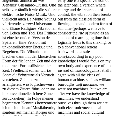
angenehm ähnlich an wie
early one is a special version of
Xenakis’ Glissando-Cluster. Und
the later one. a version where
selbstverständlich wie die spätere
energy and desire are out of
elektronische Noise-Musik. Und
control. the vibration then breaks
vielleicht auch La Monte Youngs
out from the classical form of
vibrierendes
drone
-Universum
flowing time and modern form of
und Eliane Radigues Vibrationen
still time
.(
perhaps we have to
von Leben und Tod. Das Frühere
consider the
rite of spring
as an
ist eine besondere Version des
attempt of rearranging time that
Späteren. Eine Version mit
logically leads to this shaking, or
unkontrollierbarer Energie und
to a conventional retreat
Begehren. Die Vibrationen
backwards to a safe
brechen dann mit der klassischen
zone).according to my poor
Form der fließenden Zeit und der
knowledge
i
would focus on my
modernen Form stillstehender
own body and experience of time
Zeit. (Vielleicht sollten wir
Le
instead of musicology.first at all
i
Sacre du Printemps
als Versuch
agree with all the ideas of
verstehen, Zeit neu zu
human-machine. such as
william
arrangieren, was logischerweise
burroughs
’
soft machine
. we
zu diesem Zittern führt, oder uns
were not machines, but we
are,
in konventionelle sichere Zonen
after we have the knowledge of
zurückziehen). In Folge meiner
machines. we understand
begrenzten Kenntnis konzentriere
ourselves through them.we are
ich mich nicht auf Musiktheorie,
both electronic/mechanical
sondern auf meinen Körper und
machines and social-cultural