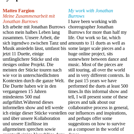
Matteo Fargion
My work with Jonathan
Meine Zusammenarbeit mit
Burrows
Jonathan Burrows
I have been working with
Ich arbeite mit Jonathan Burrows
choreographer Jonathan
schon mein halbes Leben lang
Burrows for more than half my
zusammen. Unsere Arbeit, die
life. Our work so far, which
sich irgendwo zwischen Tanz und
amounts to 11 duets as well as
Musik ansiedeln lässt, umfasst bis
some larger scale pieces and a
jetzt 11 Duette, einige
huge online project, sits
umfänglichere Stücke und ein
somewhere between dance and
riesiges online Projekt. Die
music. Most of the pieces are
meisten der Stücke touren nach
still touring, all over the world
wie vor in unterschiedlichsten
and in very different contexts. In
Kontexten durch die ganze Welt.
the past 15 years we have
Die Duette haben wir in den
performed the duets at least 500
vergangenen 15 Jahren
times.In this informal show and
mindestens 500 mal
tell, I will present some of these
aufgeführt.Während dieses
pieces and talk about our
informellen show and tell werde
collaborative process in general,
ich einige dieser Stücke vorstellen
our influences and inspirations,
und über unsere Kollaboration
and perhaps offer some
und unsere Einflüsse im
suggestions on how to survive
allgemeinen sprechen sowie
as a composer in the world of