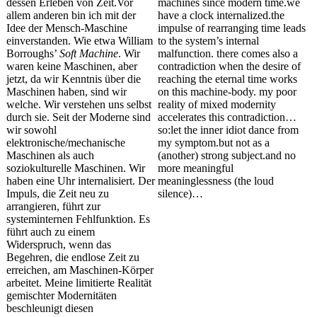
dessen Erleben von Zeit.Vor
machines since modern time
.we
allem anderen bin ich mit der
have a clock internalized
.the
Idee der Mensch-Maschine
impulse of rearranging time leads
einverstanden. Wie etwa William
to the system’s internal
Borroughs’
Soft Machine
. Wir
malfunction. there comes also a
waren keine Maschinen, aber
contradiction when the desire of
jetzt, da wir Kenntnis über die
reaching the eternal time works
Maschinen haben, sind wir
on this machine-body. my poor
welche. Wir verstehen uns selbst
reality of mixed modernity
durch sie. Seit der Moderne sind
accelerates this contradiction…
wir sowohl
so
:let
the inner idiot dance from
elektronische/mechanische
my symptom.but not as
a
Maschinen als auch
(
another) strong subject.and no
soziokulturelle Maschinen. Wir
more meaningful
haben eine Uhr internalisiert. Der
meaninglessness (the loud
Impuls, die Zeit neu zu
silence)…
arrangieren, führt zur
systeminternen Fehlfunktion. Es
führt auch zu einem
Widerspruch, wenn das
Begehren, die endlose Zeit zu
erreichen, am Maschinen-Körper
arbeitet. Meine limitierte Realität
gemischter Modernitäten
beschleunigt diesen