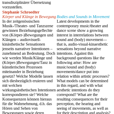
transdisziplinärer Übersetzung
vorzustellen.
Stephanie Schroedter
Körper und Klänge in Bewegung
Bodies and Sounds in Movement
In der zeitgenössischen
Latest developments in the
Musik-/Theater- und Tanzszene
contemporary music/theater and
gewinnen Beziehungsgeflechte
dance scene show a growing
von (Körper-)Bewegungen und
interest in interrelations between
Klängen – audiovisuell-
sound and (body) movement—
kinästhetische Sensationen
that is, audio-visual-kinaesthetic
jenseits narrativer Intentionen –
sensations beyond narrative
zunehmend an Bedeutung. Doch
intentions. Against this
wie werden Musik/Klänge und
background questions like the
(Körper-)Bewegungen/Tanz in
following arise: How are
künstlerischen Prozessen
music/sound and (body)
miteinander in Beziehung
movements/dance put into
gesetzt? Welche Modelle lassen
relation within artistic processes?
sich diesbezüglich eruieren und
What models can be determined
mit welchen
in this regard, and with what
wirkungsästhetischen Intentionen
aesthetic intentions do they
korrespondieren sie? Welche
correspond? What are the
Konsequenzen können hieraus
resulting consequences for their
für die Wahrnehmung, d.h. das
perception, the hearing and
Hören und Sehen von
seeing of movements, as well as
Bewegungen sowie deren
for their description and analysis?