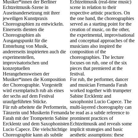
Musiker*innen der Berliner
Echtzeitmusik (real-time music)
Echtzeitmusik-Szene in
scene in relation to their
Auseinandersetzung mit ihrer
respective artistic practices. On
jeweiligen Kunstpraxis
the one hand, the choreographies
Choreographien zu entwickeln.
served as a starting point for the
Einerseits dienten die
creation of music, on the other,
Choreographien als
the experimental, improvisational
Ausgangspunkt für die
and conceptual approaches of the
Entstehung von Musik,
musicians also inspired the
andererseits inspirierten auch die
composition of the
experimentellen,
choreographies. The lecture
improvisatorischen und
focuses on rub, one of the six
konzeptuellen
pieces that premiered at the
Herangehensweisen der
festival.
Musiker*innen die Komposition
For rub, the performer, dancer
der Choreographie. Vorgestellt
and musician Fernanda Farah
wird exemplarisch rub als eines
worked together with trumpeter
der sechs auf dem Festival
Sabine Ercklentz and
uraufgeführten Stücke.
saxophonist Lucio Capece. The
Für rub arbeitete die Performerin,
multi-layered choreography can
Tänzerin und Musikerin Fernanda
be read as a subtle reference to
Farah mit der Trompeterin Sabine
prominent practices of
Ercklentz und dem Saxophonisten
Echtzeitmusik and reveals some
Lucio Capece. Die vielschichtige
implicit strategies and basic
Choreographie kann als subtile
aesthetic assumptions: these