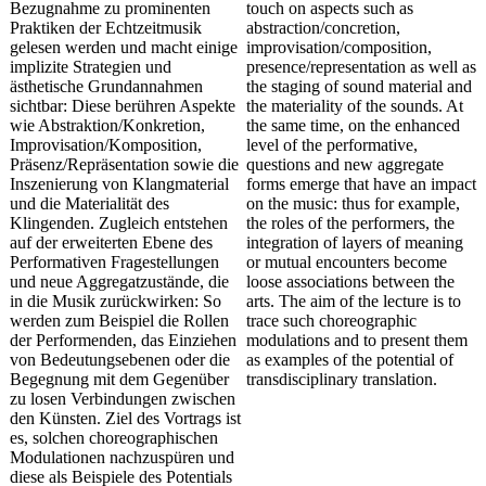
Bezugnahme zu prominenten
touch on aspects such as
Praktiken der Echtzeitmusik
abstraction/concretion,
gelesen werden und macht einige
improvisation/composition,
implizite Strategien und
presence/representation as well as
ästhetische Grundannahmen
the staging of sound material and
sichtbar: Diese berühren Aspekte
the materiality of the sounds. At
wie Abstraktion/Konkretion,
the same time, on the enhanced
Improvisation/Komposition,
level of the performative,
Präsenz/Repräsentation sowie die
questions and new aggregate
Inszenierung von Klangmaterial
forms emerge that have an impact
und die Materialität des
on the music: thus for example,
Klingenden. Zugleich entstehen
the roles of the performers, the
auf der erweiterten Ebene des
integration of layers of meaning
Performativen Fragestellungen
or mutual encounters become
und neue Aggregatzustände, die
loose associations between the
in die Musik zurückwirken: So
arts. The aim of the lecture is to
werden zum Beispiel die Rollen
trace such choreographic
der Performenden, das Einziehen
modulations and to present them
von Bedeutungsebenen oder die
as examples of the potential of
Begegnung mit dem Gegenüber
transdisciplinary translation.
zu losen Verbindungen zwischen
den Künsten. Ziel des Vortrags ist
es, solchen choreographischen
Modulationen nachzuspüren und
diese als Beispiele des Potentials