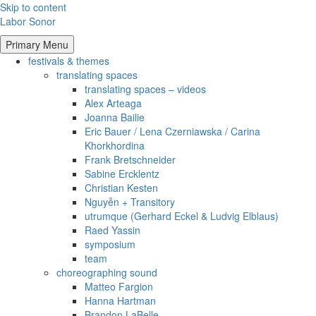
Skip to content
Labor Sonor
Primary Menu
festivals & themes
translating spaces
translating spaces – videos
Alex Arteaga
Joanna Bailie
Eric Bauer / Lena Czerniawska / Carina
Khorkhordina
Frank Bretschneider
Sabine Ercklentz
Christian Kesten
Nguyễn + Transitory
utrumque (Gerhard Eckel & Ludvig Elblaus)
Raed Yassin
symposium
team
choreographing sound
Matteo Fargion
Hanna Hartman
Brandon LaBelle