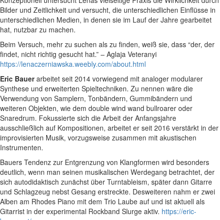
Konzeptionell untersucht Lenas vielseitige Praxis die Wirklichkeit durch
Bilder und Zeitlichkeit und versucht, die unterschiedlichen Einflüsse in
unterschiedlichen Medien, in denen sie im Lauf der Jahre gearbeitet
hat, nutzbar zu machen.
Beim Versuch, mehr zu suchen als zu finden, weiß sie, dass “der, der
findet, nicht richtig gesucht hat.” – Aglaja Veteranyi
https://lenaczerniawska.weebly.com/about.html
Eric Bauer
arbeitet seit 2014 vorwiegend mit analoger modularer
Synthese und erweiterten Spieltechniken. Zu nennen wäre die
Verwendung von Samplern, Tonbändern, Gummibändern und
weiteren Objekten, wie dem double wind wand bullroarer oder
Snaredrum. Fokussierte sich die Arbeit der Anfangsjahre
ausschließlich auf Kompositionen, arbeitet er seit 2016 verstärkt in der
improvisierten Musik, vorzugsweise zusammen mit akustischen
Instrumenten.
Bauers Tendenz zur Entgrenzung von Klangformen wird besonders
deutlich, wenn man seinen musikalischen Werdegang betrachtet, der
sich autodidaktisch zunächst über Turntableism, später dann Gitarre
und Schlagzeug nebst Gesang erstreckte. Desweiteren nahm er zwei
Alben am Rhodes Piano mit dem Trio Laube auf und ist aktuell als
Gitarrist in der experimental Rockband Slurge aktiv.
https://eric-