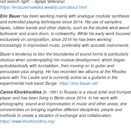
not search right’ – Aglaja Veteranyi.
https://lenaczerniawska.weebly.com/about.html
Eric Bauer
has been working mainly with analogue modular synthesis
and extended playing techniques since 2014. His use of samplers,
tapes, rubber bands and other objects, such as the double wind wand
bullroarer and snare drum, is noteworthy. While his early work focused
exclusively on composition, since 2016 he has been working
increasingly in improvised music, preferably with acoustic instruments.
Bauer’s tendency to blur the boundaries of sound forms is particularly
obvious when contemplating his musical development, which began
autodidactically with turntablism, then moving on to guitar and
percussion plus singing. He has recorded two albums at the Rhodes
piano with Trio Laube and is currently active as a guitarist in the
experimental rock band Slurge.
https://eric-bauer.net/
Carina Khorkhordina
(b. 1991 in Russia) is a visual artist and trumpet
player and has been living in Berlin since 2014. In her work with
photography, sound and improvisation in music and other areas, she
concentrates on bringing together different disciplines, people and
methods to create a situation of exchange and collaboration.
https://www.khorkhordina.org/