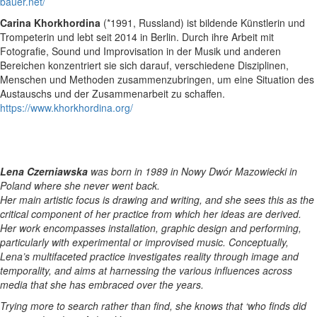
bauer.net/
Carina Khorkhordina
(*1991, Russland) ist bildende Künstlerin und
Trompeterin und lebt seit 2014 in Berlin. Durch ihre Arbeit mit
Fotografie, Sound und Improvisation in der Musik und anderen
Bereichen konzentriert sie sich darauf, verschiedene Disziplinen,
Menschen und Methoden zusammenzubringen, um eine Situation des
Austauschs und der Zusammenarbeit zu schaffen.
https://www.khorkhordina.org/
Lena Czerniawska
was born in 1989 in Nowy Dwór Mazowiecki in
Poland where she never went back.
Her main artistic focus is drawing and writing, and she sees this as the
critical component of her practice from which her ideas are derived.
Her work encompasses installation, graphic design and performing,
particularly with experimental or improvised music. Conceptually,
Lena’s multifaceted practice investigates reality through image and
temporality, and aims at harnessing the various influences across
media that she has embraced over the years.
Trying more to search rather than find, she knows that ‘who finds did