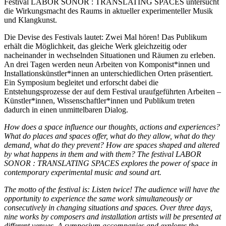
Festival LABOR SONOR : TRANSLATING SPACES untersucht
die Wirkungsmacht des Raums in aktueller experimenteller Musik
und Klangkunst.
Die Devise des Festivals lautet: Zwei Mal hören! Das Publikum
erhält die Möglichkeit, das gleiche Werk gleichzeitig oder
nacheinander in wechselnden Situationen und Räumen zu erleben.
An drei Tagen werden neun Arbeiten von Komponist*innen und
Installationskünstler*innen an unterschiedlichen Orten präsentiert.
Ein Symposium begleitet und erforscht dabei die
Entstehungsprozesse der auf dem Festival uraufgeführten Arbeiten –
Künstler*innen, Wissenschaftler*innen und Publikum treten
dadurch in einen unmittelbaren Dialog.
How does a space influence our thoughts, actions and experiences?
What do places and spaces offer, what do they allow, what do they
demand, what do they prevent? How are spaces shaped and altered
by what happens in them and with them? The festival LABOR
SONOR : TRANSLATING SPACES explores the power of space in
contemporary experimental music and sound art.
The motto of the festival is: Listen twice! The audience will have the
opportunity to experience the same work simultaneously or
consecutively in changing situations and spaces. Over three days,
nine works by composers and installation artists will be presented at
different venues. A symposium accompanies and explores the