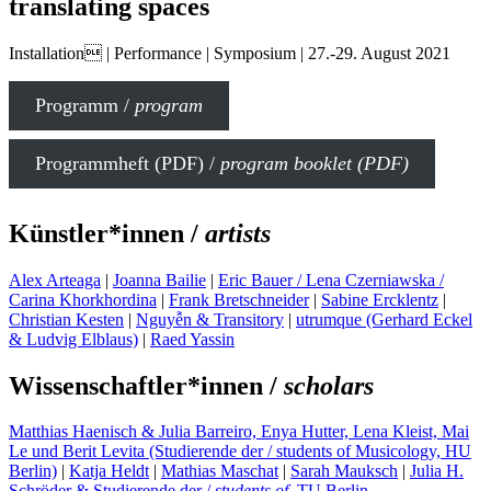
translating spaces
Installation | Performance | Symposium | 27.-29. August 2021
Programm /
program
Programmheft (PDF) /
program booklet (PDF)
Künstler*innen /
artists
Alex Arteaga
|
Joanna Bailie
|
Eric Bauer / Lena Czerniawska /
Carina Khorkhordina
|
Frank Bretschneider
|
Sabine Ercklentz
|
Christian Kesten
|
Nguyễn & Transitory
|
utrumque (Gerhard Eckel
& Ludvig Elblaus)
|
Raed Yassin
Wissenschaftler*innen /
scholars
Matthias Haenisch & Julia Barreiro, Enya Hutter, Lena Kleist, Mai
Le und Berit Levita (Studierende der / students of Musicology, HU
Berlin)
|
Katja Heldt
|
Mathias Maschat
|
Sarah Mauksch
|
Julia H.
Schröder & Studierende der /
students of
TU Berlin