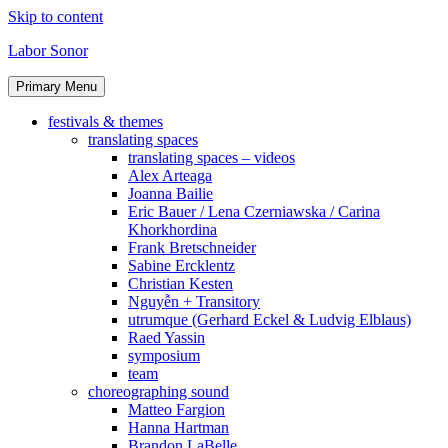
Skip to content
Labor Sonor
Primary Menu
festivals & themes
translating spaces
translating spaces – videos
Alex Arteaga
Joanna Bailie
Eric Bauer / Lena Czerniawska / Carina
Khorkhordina
Frank Bretschneider
Sabine Ercklentz
Christian Kesten
Nguyễn + Transitory
utrumque (Gerhard Eckel & Ludvig Elblaus)
Raed Yassin
symposium
team
choreographing sound
Matteo Fargion
Hanna Hartman
Brandon LaBelle