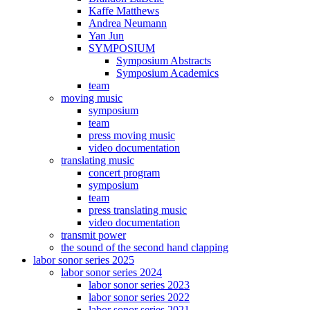
Kaffe Matthews
Andrea Neumann
Yan Jun
SYMPOSIUM
Symposium Abstracts
Symposium Academics
team
moving music
symposium
team
press moving music
video documentation
translating music
concert program
symposium
team
press translating music
video documentation
transmit power
the sound of the second hand clapping
labor sonor series 2025
labor sonor series 2024
labor sonor series 2023
labor sonor series 2022
labor sonor series 2021